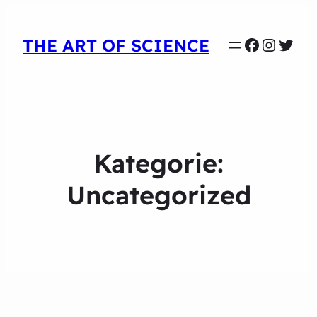
Faceboo
Instag
Twit
THE ART OF SCIENCE
Kategorie:
Uncategorized